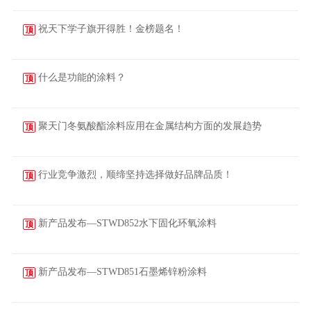
祝天下学子旗开得胜！金榜题名！
顶
2023-06-07
什么是功能的涂料？
顶
2023-03-30
聚天门冬氨酸酯涂料应用在金属结构方面的发展趋势
顶
2023-03-29
行业竞争激烈，顺缔坚持选择做好品牌品质！
顶
2023-03-17
新产品发布—STWD852水下固化环氧涂料
顶
2023-03-09
新产品发布—STWD851石墨烯锌粉涂料
顶
2023-03-08