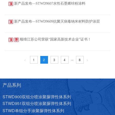
新产品发布—STWD9607水性石墨烯锌粉涂料
顶
2023-03-07
新产品发布—STWD9609抗菌灭病毒纳米材料防护涂层
顶
2023-03-06
顺缔江苏公司荣获“国家高新技术企业”证书！
顶
荐
2023-03-04
...
<
1
2
3
4
8
>
产品系列
STWD900双组分喷涂聚脲弹性体系列
STWD951双组分喷涂聚脲弹性体系列
STWD单组分手涂聚脲弹性体系列