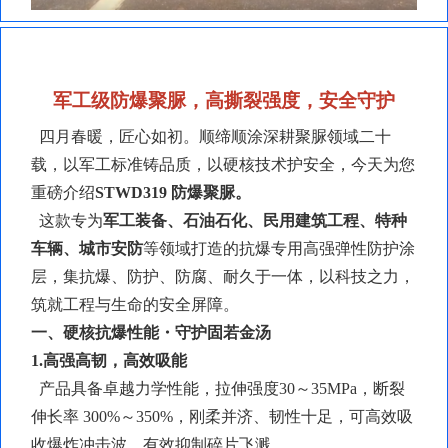
军工级防爆聚脲，高撕裂强度，安全守护
四月春暖，匠心如初。顺缔顺涂深耕聚脲领域二十
载，以军工标准铸品质，以硬核技术护安全，今天为您
重磅介绍
STWD319
防爆聚脲
。
这款专为
军工装备、石油石化、民用建筑工程、特种
车辆、城市安防
等领域打造的抗爆专用高强弹性防护涂
层，集抗爆、防护、防腐、耐久于一体，以科技之力，
筑就工程与生命的安全屏障。
一、硬核抗爆性能・守护固若金汤
1.高强高韧，高效吸能
产品具备卓越力学性能，拉伸强度
30～35MPa，断裂
伸长率 300%～350%，刚柔并济、韧性十足，可高效吸
收爆炸冲击波，有效抑制碎片飞溅。