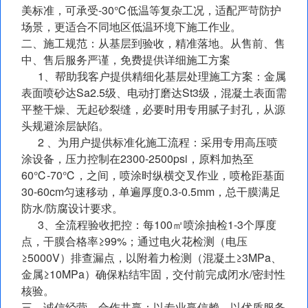
美标准，可承受-30℃低温等复杂工况，适配严苛防护
场景，更适合不同地区低温环境下施工作业。
二、施工规范：从基层到验收，精准落地。从售前、售
中、售后服务严谨，免费提供详细施工方案
1、帮助我客户提供精细化基层处理施工方案：金属
表面喷砂达Sa2.5级、电动打磨达St3级，混凝土表面需
平整干燥、无起砂裂缝，必要时用专用腻子封孔，从源
头规避涂层缺陷。
2 、为用户提供标准化施工流程：采用专用高压喷
涂设备，压力控制在2300-2500psi，原料加热至
60℃-70℃，之间，喷涂时纵横交叉作业，喷枪距基面
30-60cm匀速移动，单遍厚度0.3-0.5mm，总干膜满足
防水/防腐设计要求。
3、全流程验收把控：每100㎡喷涂抽检1-3个厚度
点，干膜合格率≥99%；通过电火花检测（电压
≥5000V）排查漏点，以附着力检测（混凝土≥3MPa、
金属≥10MPa）确保粘结牢固，交付前完成闭水/密封性
核验。
三、诚信经营，合作共赢：以专业赢信赖，以优质服务