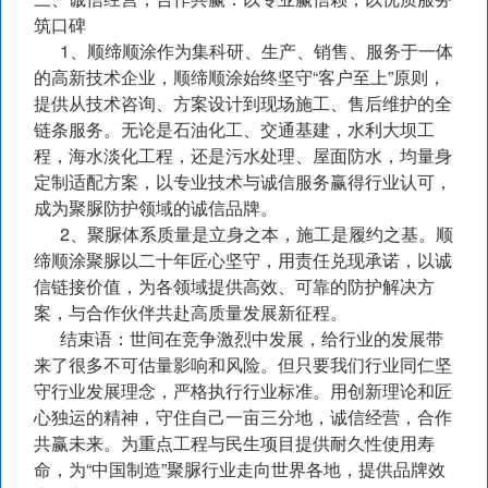
筑口碑
1、顺缔顺涂作为集科研、生产、销售、服务于一体
的高新技术企业，顺缔顺涂始终坚守“客户至上”原则，
提供从技术咨询、方案设计到现场施工、售后维护的全
链条服务。无论是石油化工、交通基建，水利大坝工
程，海水淡化工程，还是污水处理、屋面防水，均量身
定制适配方案，以专业技术与诚信服务赢得行业认可，
成为聚脲防护领域的诚信品牌。
2、聚脲体系质量是立身之本，施工是履约之基。顺
缔顺涂聚脲以二十年匠心坚守，用责任兑现承诺，以诚
信链接价值，为各领域提供高效、可靠的防护解决方
案，与合作伙伴共赴高质量发展新征程。
结束语：世间在竞争激烈中发展，给行业的发展带
来了很多不可估量影响和风险。但只要我们行业同仁坚
守行业发展理念，严格执行行业标准。用创新理论和匠
心独运的精神，守住自己一亩三分地，诚信经营，合作
共赢未来。为重点工程与民生项目提供耐久性使用寿
命，为“中国制造”聚脲行业走向世界各地，提供品牌效