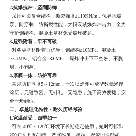
2.抗爆抗冲，坚固防御
采用刚柔复合结构，
撕裂强度
≥110KN/m，优异抗爆
轰、防穿刺、防撕裂性能，大幅衰减爆炸冲击力，全力
守护钢结构、混凝土基材免受爆炸破坏。
3.超强附着，牢不可破
对各类基材附着力优异：钢结构
≥10MPa、混凝土
≥3.5MPa、铝合金≥8.0MPa，爆炸冲击下不空鼓、不脱
层、不剥离。
4.厚膜一体，防护可靠
常规防护厚度
5～12mm，一次喷涂即可成型数毫米厚
涂层，无缝致密、无针孔、无隐患，施工高效便捷，安
全一步到位。
二、卓越理化特性・耐久历经考验
1.宽温耐受，四季如一
可在
-40℃～120℃ 环境下长期稳定使用，短时可抵御
200℃以上 热冲击，严寒酷暑、极端工况依旧性能如