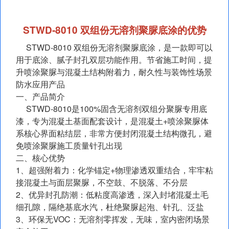
STWD‑8010 双组份无溶剂聚脲底涂的优势
STWD‑8010 双组份无溶剂聚脲底涂，是一款即可以
用于底涂、腻子封孔双层功能作用。节省施工时间，提
升喷涂聚脲与混凝土结构附着力，耐久性与装饰性场景
防水应用产品
一、产品简介
STWD‑8010是100%固含无溶剂双组分聚脲专用底
漆，专为混凝土基面配套设计，是混凝土+喷涂聚脲体
系核心界面粘结层，非常方便封闭混凝土结构微孔，避
免喷涂聚脲施工质量针孔出现
二、核心优势
1、超强附着力：化学锚定+物理渗透双重结合，牢牢粘
接混凝土与面层聚脲，不空鼓、不脱落、不分层
2、优异封孔防潮：低粘度高渗透，深入封堵混凝土毛
细孔隙，隔绝基底水汽，杜绝聚脲起泡、针孔、泛盐
3、环保无VOC：无溶剂零挥发，无味，室内密闭场景