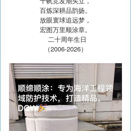
千帆竞发潮头立，
百炼深耕品韵扬。
放眼寰球追远梦，
宏图万里顺涂章。
二十周年生日
（2006-2026）