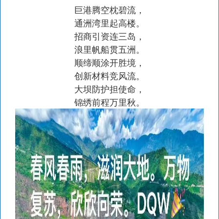
巨港腾空枕碧流，
通洲湾里起高楼。
招商引资连三岛，
浪里帆船贯五洲。
顺缔顺涂开胜境，
创新材料竞风流。
大坝防护担使命，
锦绣前程万里秋。