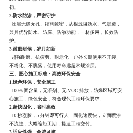
初。
2.防水防渗，严密守护
涂层无缝无孔、结构致密，从根源阻断水、气渗透，
兼具优异防水、防腐、防渗功能，一材多用，长效防
护。
3.耐磨耐候，岁月如新
超强耐磨、抗疲劳、耐老化，户外长期使用不开裂、
不粉化、不脱落，使用寿命远超常规涂层。
三、匠心施工标准・高效环保安全
1.绿色环保，安全施工
100% 固含量，无溶剂、无 VOC 排放，防爆区域可安
心施工，绿色安全，符合现代工程环保要求。
2.超快固化，省时高效
10 秒凝胶，5 分钟即可行人，固化速度快，立面喷涂
不流挂，大幅缩短工期，提速工程交付。
3.适应性强，全域可施