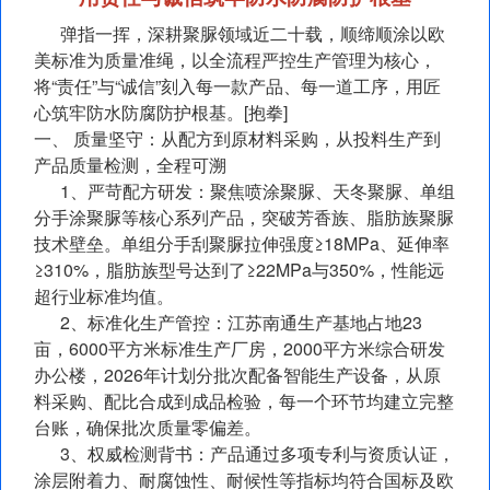
弹指一挥，深耕聚脲领域近二十载，顺缔顺涂以欧
美标准为质量准绳，以全流程严控生产管理为核心，
将“责任”与“诚信”刻入每一款产品、每一道工序，用匠
心筑牢防水防腐防护根基。[抱拳]
一、 质量坚守：从配方到原材料采购，从投料生产到
产品质量检测，全程可溯
1、严苛配方研发：聚焦喷涂聚脲、天冬聚脲、单组
分手涂聚脲等核心系列产品，突破芳香族、脂肪族聚脲
技术壁垒。单组分手刮聚脲拉伸强度≥18MPa、延伸率
≥310%，脂肪族型号达到了≥22MPa与350%，性能远
超行业标准均值。
2、标准化生产管控：江苏南通生产基地占地23
亩，6000平方米标准生产厂房，2000平方米综合研发
办公楼，2026年计划分批次配备智能生产设备，从原
料采购、配比合成到成品检验，每一个环节均建立完整
台账，确保批次质量零偏差。
3、权威检测背书：产品通过多项专利与资质认证，
涂层附着力、耐腐蚀性、耐候性等指标均符合国标及欧