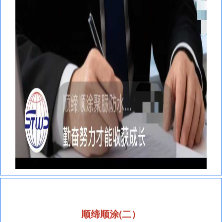
顺缔顺涂(二）