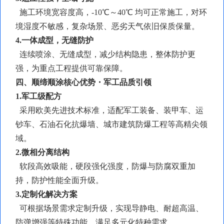
施工环境宽容度高，
-10℃～40℃ 均可正常施工，对环
境湿度不敏感，复杂场景、恶劣天气依旧保质保量。
4.一体成型，无缝防护
连续喷涂、无缝成型，减少结构隐患，整体防护更
强，为重点工程提供可靠保障。
四、顺缔顺涂核心优势・军工品质引领
1.军工级配方
采用欧美先进技术标准，适配军工装备、装甲车、运
钞车、石油石化抗爆墙、城市建筑防爆工程等高精尖领
域。
2.
微相分离
结构
软段高效吸能，硬段强化强度，防爆与防腐双重加
持，防护性能全面升级。
3.定制化解决方案
可根据场景需求定制升级，实现导静电、耐超高温、
防弹增强等特殊功能，满足多元化特种需求。