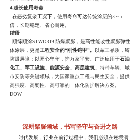
4.超长使用寿命
在恶劣复杂工况下，使用寿命可达传统涂层的
3～5
倍，长期稳定、省心耐用。
结语
顺缔顺涂
STWD319 防爆聚脲，是高性能改性聚脲弹性
体涂层，更是
工程安全的
“刚性铠甲”。
以军工品质，铸
防爆屏障；以匠心坚守，护万家平安。广泛应用于
石油
化工、军工设施、能源安全、高层建筑、
特种车辆、城
市安防等关键领域，为国家重点工程与民生安全，提供
高强度、高韧性、高可靠的一体化防护解决方案。
DQW
深耕聚脲领域，书写坚守与奋进之路
时代发展，行业在前行过程中，我们必须在逆境满