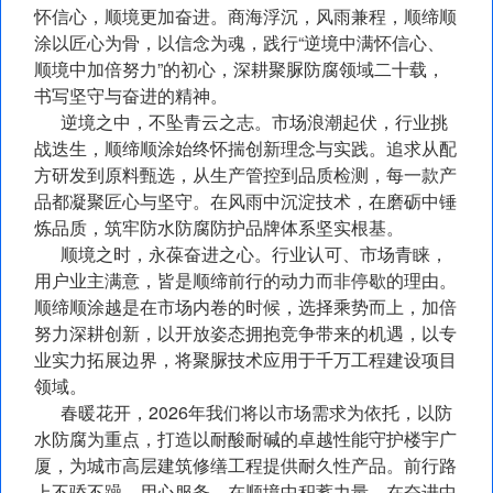
怀信心，顺境更加奋进。商海浮沉，风雨兼程，顺缔顺
涂以匠心为骨，以信念为魂，践行“逆境中满怀信心、
顺境中加倍努力”的初心，深耕聚脲防腐领域二十载，
书写坚守与奋进的精神。
逆境之中，不坠青云之志。市场浪潮起伏，行业挑
战迭生，顺缔顺涂始终怀揣创新理念与实践。追求从配
方研发到原料甄选，从生产管控到品质检测，每一款产
品都凝聚匠心与坚守。在风雨中沉淀技术，在磨砺中锤
炼品质，筑牢防水防腐防护品牌体系坚实根基。
顺境之时，永葆奋进之心。行业认可、市场青睐，
用户业主满意，皆是顺缔前行的动力而非停歇的理由。
顺缔顺涂越是在市场内卷的时候，选择乘势而上，加倍
努力深耕创新，以开放姿态拥抱竞争带来的机遇，以专
业实力拓展边界，将聚脲技术应用于千万工程建设项目
领域。
春暖花开，2026年我们将以市场需求为依托，以防
水防腐为重点，打造以耐酸耐碱的卓越性能守护楼宇广
厦，为城市高层建筑修缮工程提供耐久性产品。前行路
上不骄不躁，用心服务，在顺境中积蓄力量，在奋进中