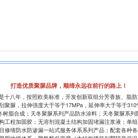
打造优质聚脲品牌，顺缔永远在前行的路上！
十八年，按照欧美标准，开发创新双组分芳香族、脂肪
聚脲，拉伸强度大于等于17MPa，延伸率大于等于31
；天冬树脂合成；天冬聚脲系列产品防水涂料；天冬聚脲系
构工程加固胶；无溶剂混凝土结构加固堵漏注浆液；单组
目修缮防水防渗漏一站式服务体系系列产品；配套各种各
聚脲地坪体系；聚氨酯低密度／木结构建筑别墅隔音保温