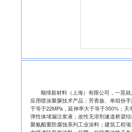
顺缔新材料（上海）有限公司，一晃就是
应用喷涂聚脲技术产品；芳香族、单组份手刮
于等于22MPa，延伸率大于等于350%
弹性体堵漏注浆液；改性无溶剂遂道桥梁结
聚氨酯重防腐蚀系列工业涂料；建筑工程项
内墙净味装饰涂料；抗菌、抗病毒油性天冬