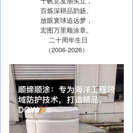
千帆竞发潮头立，
百炼深耕品韵扬。
放眼寰球追远梦，
宏图万里顺涂章。
二十周年生日
（2006-2026）