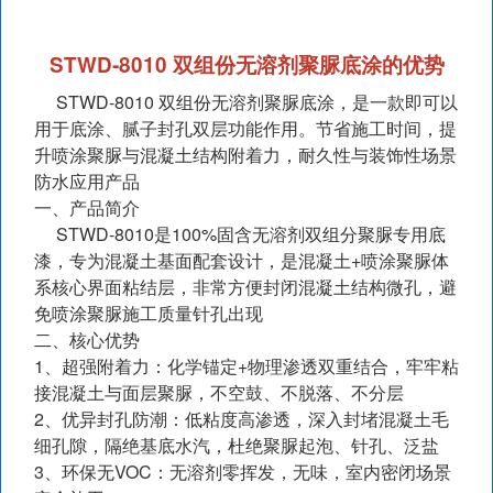
STWD‑8010 双组份无溶剂聚脲底涂的优势
STWD‑8010 双组份无溶剂聚脲底涂，是一款即可以
用于底涂、腻子封孔双层功能作用。节省施工时间，提
升喷涂聚脲与混凝土结构附着力，耐久性与装饰性场景
防水应用产品
一、产品简介
STWD‑8010是100%固含无溶剂双组分聚脲专用底
漆，专为混凝土基面配套设计，是混凝土+喷涂聚脲体
系核心界面粘结层，非常方便封闭混凝土结构微孔，避
免喷涂聚脲施工质量针孔出现
二、核心优势
1、超强附着力：化学锚定+物理渗透双重结合，牢牢粘
接混凝土与面层聚脲，不空鼓、不脱落、不分层
2、优异封孔防潮：低粘度高渗透，深入封堵混凝土毛
细孔隙，隔绝基底水汽，杜绝聚脲起泡、针孔、泛盐
3、环保无VOC：无溶剂零挥发，无味，室内密闭场景