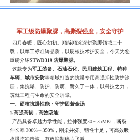
军工级防爆聚脲，高撕裂强度，安全守护
四月春暖，匠心如初。顺缔顺涂深耕聚脲领域二十
载，以军工标准铸品质，以硬核技术护安全，今天为您
重磅介绍
STWD319
防爆聚脲
。
这款专为
军工装备、石油石化、民用建筑工程、特种
车辆、城市安防
等领域打造的抗爆专用高强弹性防护涂
层，集抗爆、防护、防腐、耐久于一体，以科技之力，
筑就工程与生命的安全屏障。
一、硬核抗爆性能・守护固若金汤
1.高强高韧，高效吸能
产品具备卓越力学性能，拉伸强度
30～35MPa，断裂
伸长率 300%～350%，刚柔并济、韧性十足，可高效吸
收爆炸冲击波，有效抑制碎片飞溅。