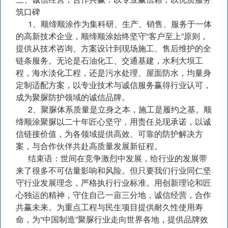
筑口碑
1、顺缔顺涂作为集科研、生产、销售、服务于一体
的高新技术企业，顺缔顺涂始终坚守“客户至上”原则，
提供从技术咨询、方案设计到现场施工、售后维护的全
链条服务。无论是石油化工、交通基建，水利大坝工
程，海水淡化工程，还是污水处理、屋面防水，均量身
定制适配方案，以专业技术与诚信服务赢得行业认可，
成为聚脲防护领域的诚信品牌。
2、聚脲体系质量是立身之本，施工是履约之基。顺
缔顺涂聚脲以二十年匠心坚守，用责任兑现承诺，以诚
信链接价值，为各领域提供高效、可靠的防护解决方
案，与合作伙伴共赴高质量发展新征程。
结束语：世间在竞争激烈中发展，给行业的发展带
来了很多不可估量影响和风险。但只要我们行业同仁坚
守行业发展理念，严格执行行业标准。用创新理论和匠
心独运的精神，守住自己一亩三分地，诚信经营，合作
共赢未来。为重点工程与民生项目提供耐久性使用寿
命，为“中国制造”聚脲行业走向世界各地，提供品牌效