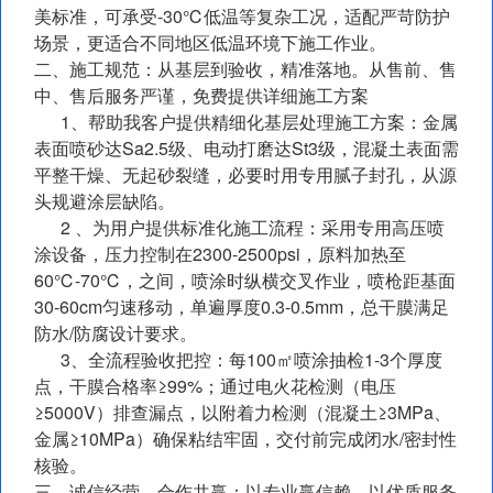
美标准，可承受-30℃低温等复杂工况，适配严苛防护
场景，更适合不同地区低温环境下施工作业。
二、施工规范：从基层到验收，精准落地。从售前、售
中、售后服务严谨，免费提供详细施工方案
1、帮助我客户提供精细化基层处理施工方案：金属
表面喷砂达Sa2.5级、电动打磨达St3级，混凝土表面需
平整干燥、无起砂裂缝，必要时用专用腻子封孔，从源
头规避涂层缺陷。
2 、为用户提供标准化施工流程：采用专用高压喷
涂设备，压力控制在2300-2500psi，原料加热至
60℃-70℃，之间，喷涂时纵横交叉作业，喷枪距基面
30-60cm匀速移动，单遍厚度0.3-0.5mm，总干膜满足
防水/防腐设计要求。
3、全流程验收把控：每100㎡喷涂抽检1-3个厚度
点，干膜合格率≥99%；通过电火花检测（电压
≥5000V）排查漏点，以附着力检测（混凝土≥3MPa、
金属≥10MPa）确保粘结牢固，交付前完成闭水/密封性
核验。
三、诚信经营，合作共赢：以专业赢信赖，以优质服务