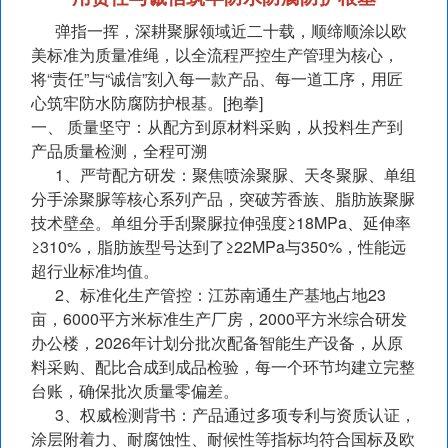
弹指一挥，深耕聚脲领域近二十载，顺缔顺涂以欧
美标准为质量准绳，以全流程严控生产管理为核心，
将“责任”与“诚信”刻入每一款产品、每一道工序，用匠
心筑牢防水防腐防护根基。[抱拳]
一、 质量坚守：从配方到原材料采购，从投料生产到
产品质量检测，全程可溯
1、严苛配方研发：聚焦喷涂聚脲、天冬聚脲、单组
分手涂聚脲等核心系列产品，突破芳香族、脂肪族聚脲
技术壁垒。单组分手刮聚脲拉伸强度≥18MPa、延伸率
≥310%，脂肪族型号达到了≥22MPa与350%，性能远
超行业标准均值。
2、标准化生产管控：江苏南通生产基地占地23
亩，6000平方米标准生产厂房，2000平方米综合研发
办公楼，2026年计划分批次配备智能生产设备，从原
料采购、配比合成到成品检验，每一个环节均建立完整
台账，确保批次质量零偏差。
3、权威检测背书：产品通过多项专利与资质认证，
涂层附着力、耐腐蚀性、耐候性等指标均符合国标及欧