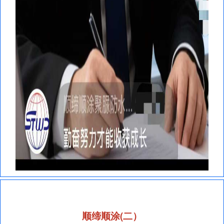
顺缔顺涂(二）