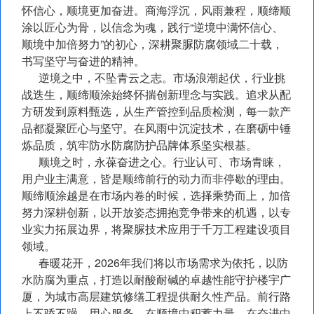
怀信心，顺境更加奋进。商海浮沉，风雨兼程，顺缔顺
涂以匠心为骨，以信念为魂，践行“逆境中满怀信心、
顺境中加倍努力”的初心，深耕聚脲防腐领域二十载，
书写坚守与奋进的精神。
逆境之中，不坠青云之志。市场浪潮起伏，行业挑
战迭生，顺缔顺涂始终怀揣创新理念与实践。追求从配
方研发到原料甄选，从生产管控到品质检测，每一款产
品都凝聚匠心与坚守。在风雨中沉淀技术，在磨砺中锤
炼品质，筑牢防水防腐防护品牌体系坚实根基。
顺境之时，永葆奋进之心。行业认可、市场青睐，
用户业主满意，皆是顺缔前行的动力而非停歇的理由。
顺缔顺涂越是在市场内卷的时候，选择乘势而上，加倍
努力深耕创新，以开放姿态拥抱竞争带来的机遇，以专
业实力拓展边界，将聚脲技术应用于千万工程建设项目
领域。
春暖花开，2026年我们将以市场需求为依托，以防
水防腐为重点，打造以耐酸耐碱的卓越性能守护楼宇广
厦，为城市高层建筑修缮工程提供耐久性产品。前行路
上不骄不躁，用心服务，在顺境中积蓄力量，在奋进中