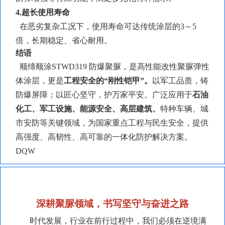
4.超长使用寿命
在恶劣复杂工况下，使用寿命可达传统涂层的
3～5
倍，长期稳定、省心耐用。
结语
顺缔顺涂
STWD319 防爆聚脲，是高性能改性聚脲弹性
体涂层，更是
工程安全的
“刚性铠甲”。
以军工品质，铸
防爆屏障；以匠心坚守，护万家平安。广泛应用于
石油
化工、军工设施、能源安全、高层建筑、
特种车辆、城
市安防等关键领域，为国家重点工程与民生安全，提供
高强度、高韧性、高可靠的一体化防护解决方案。
DQW
深耕聚脲领域，书写坚守与奋进之路
时代发展，行业在前行过程中，我们必须在逆境满