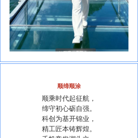
顺缔顺涂
顺乘时代起征航，
缔守初心砺自强。
科创为基开锦业，
精工匠本铸辉煌。