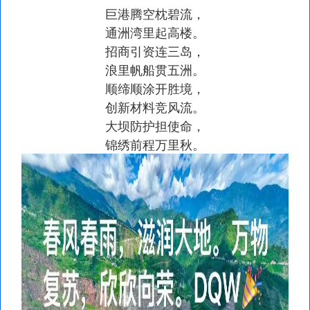
巨港腾空枕碧流，
通洲湾里起高楼。
招商引资连三岛，
浪里帆船贯五洲。
顺缔顺涂开胜境，
创新材料竞风流。
大坝防护担使命，
锦绣前程万里秋。