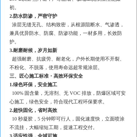
初。
2.防水防渗，严密守护
涂层无缝无孔、结构致密，从根源阻断水、气渗透，
兼具优异防水、防腐、防渗功能，一材多用，长效防
护。
3.耐磨耐候，岁月如新
超强耐磨、抗疲劳、耐老化，户外长期使用不开裂、
不粉化、不脱落，使用寿命远超常规涂层。
三、匠心施工标准・高效环保安全
1.绿色环保，安全施工
100% 固含量，无溶剂、无 VOC 排放，防爆区域可安
心施工，绿色安全，符合现代工程环保要求。
2.超快固化，省时高效
10 秒凝胶，5 分钟即可行人，固化速度快，立面喷涂
不流挂，大幅缩短工期，提速工程交付。
3.适应性强，全域可施