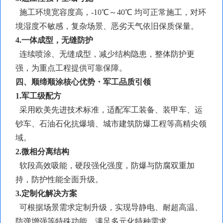
施工环境宽容度高，
-10℃～40℃ 均可正常施工，对环
境湿度不敏感，复杂场景、恶劣天气依旧保质保量。
4.一体成型，无缝防护
连续喷涂、无缝成型，减少结构隐患，整体防护更
强，为重点工程提供可靠保障。
四、顺缔顺涂核心优势・军工品质引领
1.军工级配方
采用欧美先进技术标准，适配军工装备、装甲车、运
钞车、石油石化抗爆墙、城市建筑防爆工程等高精尖领
域。
2.
微相分离
结构
软段高效吸能，硬段强化强度，防爆与防腐双重加
持，防护性能全面升级。
3.定制化解决方案
可根据场景需求定制升级，实现导静电、耐超高温、
防弹增强等特殊功能，满足多元化特种需求。