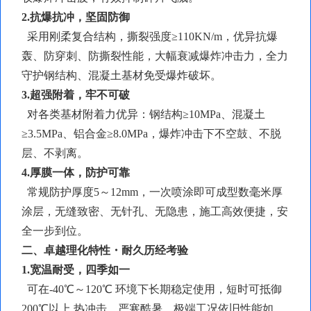
2.抗爆抗冲，坚固防御
采用刚柔复合结构，
撕裂强度
≥110KN/m，优异抗爆
轰、防穿刺、防撕裂性能，大幅衰减爆炸冲击力，全力
守护钢结构、混凝土基材免受爆炸破坏。
3.超强附着，牢不可破
对各类基材附着力优异：钢结构
≥10MPa、混凝土
≥3.5MPa、铝合金≥8.0MPa，爆炸冲击下不空鼓、不脱
层、不剥离。
4.厚膜一体，防护可靠
常规防护厚度
5～12mm，一次喷涂即可成型数毫米厚
涂层，无缝致密、无针孔、无隐患，施工高效便捷，安
全一步到位。
二、卓越理化特性・耐久历经考验
1.宽温耐受，四季如一
可在
-40℃～120℃ 环境下长期稳定使用，短时可抵御
200℃以上 热冲击，严寒酷暑、极端工况依旧性能如