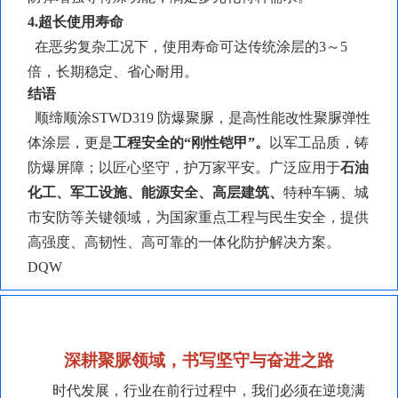
4.超长使用寿命
在恶劣复杂工况下，使用寿命可达传统涂层的
3～5
倍，长期稳定、省心耐用。
结语
顺缔顺涂
STWD319 防爆聚脲，是高性能改性聚脲弹性
体涂层，更是
工程安全的
“刚性铠甲”。
以军工品质，铸
防爆屏障；以匠心坚守，护万家平安。广泛应用于
石油
化工、军工设施、能源安全、高层建筑、
特种车辆、城
市安防等关键领域，为国家重点工程与民生安全，提供
高强度、高韧性、高可靠的一体化防护解决方案。
DQW
深耕聚脲领域，书写坚守与奋进之路
时代发展，行业在前行过程中，我们必须在逆境满