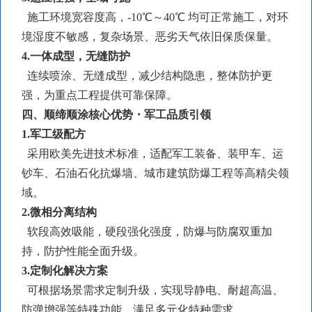
施工环境宽容度高，
-10℃～40℃ 均可正常施工，对环
境湿度不敏感，复杂场景、恶劣天气依旧保质保量。
4.一体成型，无缝防护
连续喷涂、无缝成型，减少结构隐患，整体防护更
强，为重点工程提供可靠保障。
四、顺缔顺涂核心优势・军工品质引领
1.军工级配方
采用欧美先进技术标准，适配军工装备、装甲车、运
钞车、石油石化抗爆墙、城市建筑防爆工程等高精尖领
域。
2.
微相分离
结构
软段高效吸能，硬段强化强度，防爆与防腐双重加
持，防护性能全面升级。
3.定制化解决方案
可根据场景需求定制升级，实现导静电、耐超高温、
防弹增强等特殊功能，满足多元化特种需求。