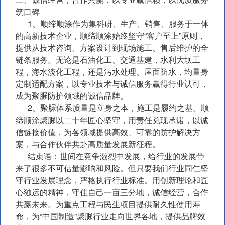
筑口碑
1、顺缔顺涂作为集科研、生产、销售、服务于一体
的高新技术企业，顺缔顺涂始终坚守“客户至上”原则，
提供从技术咨询、方案设计到现场施工、售后维护的全
链条服务。无论是石油化工、交通基建，水利大坝工
程，海水淡化工程，还是污水处理、屋面防水，均量身
定制适配方案，以专业技术与诚信服务赢得行业认可，
成为聚脲防护领域的诚信品牌。
2、聚脲体系质量是立身之本，施工是履约之基。顺
缔顺涂聚脲以二十年匠心坚守，用责任兑现承诺，以诚
信链接价值，为各领域提供高效、可靠的防护解决方
案，与合作伙伴共赴高质量发展新征程。
结束语：世间在竞争激烈中发展，给行业的发展带
来了很多不可估量影响和风险。但只要我们行业同仁坚
守行业发展理念，严格执行行业标准。用创新理论和匠
心独运的精神，守住自己一亩三分地，诚信经营，合作
共赢未来。为重点工程与民生项目提供耐久性使用寿
命，为“中国制造”聚脲行业走向世界各地，提供品牌效