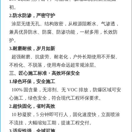
初。
2.防水防渗，严密守护
涂层无缝无孔、结构致密，从根源阻断水、气渗透，
兼具优异防水、防腐、防渗功能，一材多用，长效防
护。
3.耐磨耐候，岁月如新
超强耐磨、抗疲劳、耐老化，户外长期使用不开裂、
不粉化、不脱落，使用寿命远超常规涂层。
三、匠心施工标准・高效环保安全
1.绿色环保，安全施工
100% 固含量，无溶剂、无 VOC 排放，防爆区域可安
心施工，绿色安全，符合现代工程环保要求。
2.超快固化，省时高效
10 秒凝胶，5 分钟即可行人，固化速度快，立面喷涂
不流挂，大幅缩短工期，提速工程交付。
3.适应性强，全域可施