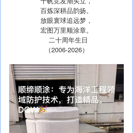
千帆竞发潮头立，
百炼深耕品韵扬。
放眼寰球追远梦，
宏图万里顺涂章。
二十周年生日
（2006-2026）