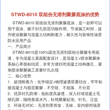
STWD‑8010 双组份无溶剂聚脲底涂的优势
STWD‑8010 双组份无溶剂聚脲底涂，是一款即可以
用于底涂、腻子封孔双层功能作用。节省施工时间，提
升喷涂聚脲与混凝土结构附着力，耐久性与装饰性场景
防水应用产品
一、产品简介
STWD‑8010是100%固含无溶剂双组分聚脲专用底
漆，专为混凝土基面配套设计，是混凝土+喷涂聚脲体
系核心界面粘结层，非常方便封闭混凝土结构微孔，避
免喷涂聚脲施工质量针孔出现
二、核心优势
1、超强附着力：化学锚定+物理渗透双重结合，牢牢粘
接混凝土与面层聚脲，不空鼓、不脱落、不分层
2、优异封孔防潮：低粘度高渗透，深入封堵混凝土毛
细孔隙，隔绝基底水汽，杜绝聚脲起泡、针孔、泛盐
3、环保无VOC：无溶剂零挥发，无味，室内密闭场景