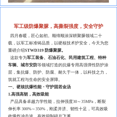
军工级防爆聚脲，高撕裂强度，安全守护
四月春暖，匠心如初。顺缔顺涂深耕聚脲领域二十
载，以军工标准铸品质，以硬核技术护安全，今天为您
重磅介绍
STWD319
防爆聚脲
。
这款专为
军工装备、石油石化、民用建筑工程、特种
车辆、城市安防
等领域打造的抗爆专用高强弹性防护涂
层，集抗爆、防护、防腐、耐久于一体，以科技之力，
筑就工程与生命的安全屏障。
一、硬核抗爆性能・守护固若金汤
1.高强高韧，高效吸能
产品具备卓越力学性能，拉伸强度
30～35MPa，断裂
伸长率 300%～350%，刚柔并济、韧性十足，可高效吸
收爆炸冲击波，有效抑制碎片飞溅。