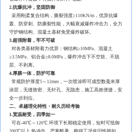
2.抗爆抗冲，坚固防御
采用刚柔复合结构，
撕裂强度
≥110KN/m，优异抗爆
轰、防穿刺、防撕裂性能，大幅衰减爆炸冲击力，全力
守护钢结构、混凝土基材免受爆炸破坏。
3.超强附着，牢不可破
对各类基材附着力优异：钢结构
≥10MPa、混凝土
≥3.5MPa、铝合金≥8.0MPa，爆炸冲击下不空鼓、不脱
层、不剥离。
4.厚膜一体，防护可靠
常规防护厚度
5～12mm，一次喷涂即可成型数毫米厚
涂层，无缝致密、无针孔、无隐患，施工高效便捷，安
全一步到位。
二、卓越理化特性・耐久历经考验
1.宽温耐受，四季如一
可在
-40℃～120℃ 环境下长期稳定使用，短时可抵御
200℃以上 热冲击，严寒酷暑、极端工况依旧性能如