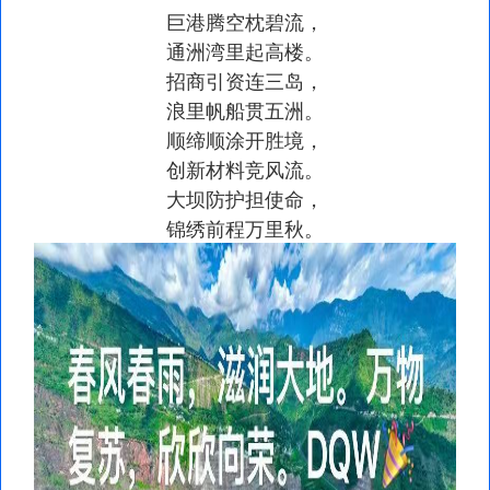
巨港腾空枕碧流，
通洲湾里起高楼。
招商引资连三岛，
浪里帆船贯五洲。
顺缔顺涂开胜境，
创新材料竞风流。
大坝防护担使命，
锦绣前程万里秋。