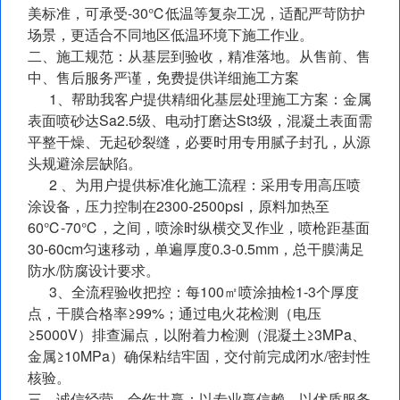
美标准，可承受-30℃低温等复杂工况，适配严苛防护
场景，更适合不同地区低温环境下施工作业。
二、施工规范：从基层到验收，精准落地。从售前、售
中、售后服务严谨，免费提供详细施工方案
1、帮助我客户提供精细化基层处理施工方案：金属
表面喷砂达Sa2.5级、电动打磨达St3级，混凝土表面需
平整干燥、无起砂裂缝，必要时用专用腻子封孔，从源
头规避涂层缺陷。
2 、为用户提供标准化施工流程：采用专用高压喷
涂设备，压力控制在2300-2500psi，原料加热至
60℃-70℃，之间，喷涂时纵横交叉作业，喷枪距基面
30-60cm匀速移动，单遍厚度0.3-0.5mm，总干膜满足
防水/防腐设计要求。
3、全流程验收把控：每100㎡喷涂抽检1-3个厚度
点，干膜合格率≥99%；通过电火花检测（电压
≥5000V）排查漏点，以附着力检测（混凝土≥3MPa、
金属≥10MPa）确保粘结牢固，交付前完成闭水/密封性
核验。
三、诚信经营，合作共赢：以专业赢信赖，以优质服务