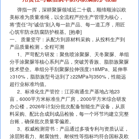
弹指一挥，深耕聚脲领域近二十载，顺缔顺涂以欧
美标准为质量准绳，以全流程严控生产管理为核心，
将“责任”与“诚信”刻入每一款产品、每一道工序，用匠
心筑牢防水防腐防护根基。[抱拳]
一、 质量坚守：从配方到原材料采购，从投料生产到
产品质量检测，全程可溯
1、严苛配方研发：聚焦喷涂聚脲、天冬聚脲、单组
分手涂聚脲等核心系列产品，突破芳香族、脂肪族聚脲
技术壁垒。单组分手刮聚脲拉伸强度≥18MPa、延伸率
≥310%，脂肪族型号达到了≥22MPa与350%，性能远
超行业标准均值。
2、标准化生产管控：江苏南通生产基地占地23
亩，6000平方米标准生产厂房，2000平方米综合研发
办公楼，2026年计划分批次配备智能生产设备，从原
料采购、配比合成到成品检验，每一个环节均建立完整
台账，确保批次质量零偏差。
3、权威检测背书：产品通过多项专利与资质认证，
涂层附着力、耐腐蚀性、耐候性等指标均符合国标及欧