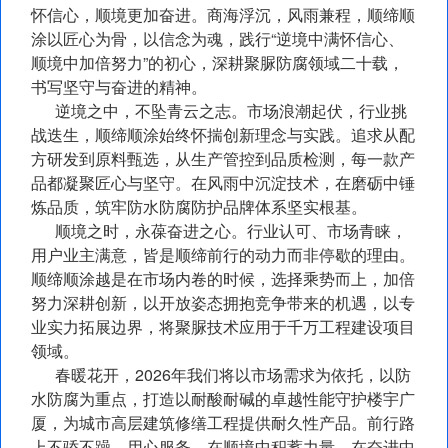
怀信心，顺境更加奋进。商海浮沉，风雨兼程，顺缔顺
涂以匠心为骨，以信念为魂，践行“逆境中满怀信心、
顺境中加倍努力”的初心，深耕聚脲防腐领域二十载，
书写坚守与奋进的精神。
逆境之中，不坠青云之志。市场浪潮起伏，行业挑
战迭生，顺缔顺涂始终怀揣创新理念与实践。追求从配
方研发到原料甄选，从生产管控到品质检测，每一款产
品都凝聚匠心与坚守。在风雨中沉淀技术，在磨砺中锤
炼品质，筑牢防水防腐防护品牌体系坚实根基。
顺境之时，永葆奋进之心。行业认可、市场青睐，
用户业主满意，皆是顺缔前行的动力而非停歇的理由。
顺缔顺涂越是在市场内卷的时候，选择乘势而上，加倍
努力深耕创新，以开放姿态拥抱竞争带来的机遇，以专
业实力拓展边界，将聚脲技术应用于千万工程建设项目
领域。
春暖花开，2026年我们将以市场需求为依托，以防
水防腐为重点，打造以耐酸耐碱的卓越性能守护楼宇广
厦，为城市高层建筑修缮工程提供耐久性产品。前行路
上不骄不躁，用心服务，在顺境中积蓄力量，在奋进中