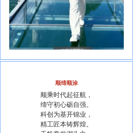
顺缔顺涂
顺乘时代起征航，
缔守初心砺自强。
科创为基开锦业，
精工匠本铸辉煌。