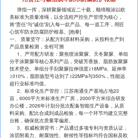
弹指一挥，深耕聚脲领域近二十载，顺缔顺涂以欧
美标准为质量准绳，以全流程严控生产管理为核心，
将“责任”与“诚信”刻入每一款产品、每一道工序，用匠
心筑牢防水防腐防护根基。[抱拳]
一、 质量坚守：从配方到原材料采购，从投料生产到
产品质量检测，全程可溯
1、严苛配方研发：聚焦喷涂聚脲、天冬聚脲、单组
分手涂聚脲等核心系列产品，突破芳香族、脂肪族聚脲
技术壁垒。单组分手刮聚脲拉伸强度≥18MPa、延伸率
≥310%，脂肪族型号达到了≥22MPa与350%，性能远
超行业标准均值。
2、标准化生产管控：江苏南通生产基地占地23
亩，6000平方米标准生产厂房，2000平方米综合研发
办公楼，2026年计划分批次配备智能生产设备，从原
料采购、配比合成到成品检验，每一个环节均建立完整
台账，确保批次质量零偏差。
3、权威检测背书：产品通过多项专利与资质认证，
涂层附着力、耐腐蚀性、耐候性等指标均符合国标及欧