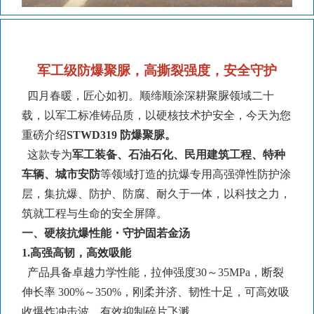
军工级防爆聚脲，高撕裂强度，安全守护
四月春暖，匠心如初。顺缔顺涂深耕聚脲领域二十
载，以军工标准铸品质，以硬核技术护安全，今天为您
重磅介绍
STWD319
防爆聚脲
。
这款专为
军工装备、石油石化、民用建筑工程、特种
车辆、城市安防
等领域打造的抗爆专用高强弹性防护涂
层，集抗爆、防护、防腐、耐久于一体，以科技之力，
筑就工程与生命的安全屏障。
一、硬核抗爆性能・守护固若金汤
1.高强高韧，高效吸能
产品具备卓越力学性能，拉伸强度
30～35MPa，断裂
伸长率 300%～350%，刚柔并济、韧性十足，可高效吸
收爆炸冲击波，有效抑制碎片飞溅。