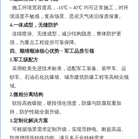
施工环境宽容度高，
-10℃～40℃ 均可正常施工，对环
境湿度不敏感，复杂场景、恶劣天气依旧保质保量。
4.一体成型，无缝防护
连续喷涂、无缝成型，减少结构隐患，整体防护更
强，为重点工程提供可靠保障。
四、顺缔顺涂核心优势・军工品质引领
1.军工级配方
采用欧美先进技术标准，适配军工装备、装甲车、运
钞车、石油石化抗爆墙、城市建筑防爆工程等高精尖领
域。
2.
微相分离
结构
软段高效吸能，硬段强化强度，防爆与防腐双重加
持，防护性能全面升级。
3.定制化解决方案
可根据场景需求定制升级，实现导静电、耐超高温、
防弹增强等特殊功能，满足多元化特种需求。