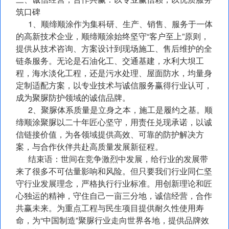
筑口碑
1、顺缔顺涂作为集科研、生产、销售、服务于一体
的高新技术企业，顺缔顺涂始终坚守“客户至上”原则，
提供从技术咨询、方案设计到现场施工、售后维护的全
链条服务。无论是石油化工、交通基建，水利大坝工
程，海水淡化工程，还是污水处理、屋面防水，均量身
定制适配方案，以专业技术与诚信服务赢得行业认可，
成为聚脲防护领域的诚信品牌。
2、聚脲体系质量是立身之本，施工是履约之基。顺
缔顺涂聚脲以二十年匠心坚守，用责任兑现承诺，以诚
信链接价值，为各领域提供高效、可靠的防护解决方
案，与合作伙伴共赴高质量发展新征程。
结束语：世间在竞争激烈中发展，给行业的发展带
来了很多不可估量影响和风险。但只要我们行业同仁坚
守行业发展理念，严格执行行业标准。用创新理论和匠
心独运的精神，守住自己一亩三分地，诚信经营，合作
共赢未来。为重点工程与民生项目提供耐久性使用寿
命，为“中国制造”聚脲行业走向世界各地，提供品牌效