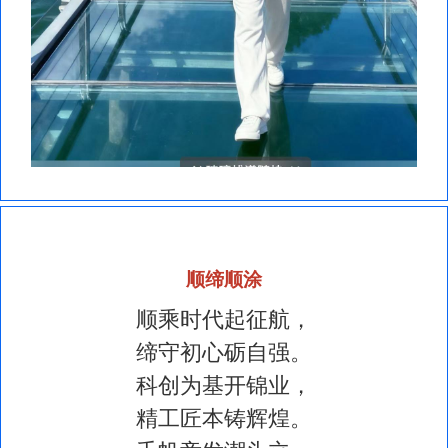
顺缔顺涂
顺乘时代起征航，
缔守初心砺自强。
科创为基开锦业，
精工匠本铸辉煌。