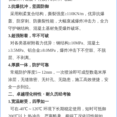
2.抗爆抗冲，坚固防御
采用刚柔复合结构，
撕裂强度
≥110KN/m，优异抗爆
轰、防穿刺、防撕裂性能，大幅衰减爆炸冲击力，全力
守护钢结构、混凝土基材免受爆炸破坏。
3.超强附着，牢不可破
对各类基材附着力优异：钢结构
≥10MPa、混凝土
≥3.5MPa、铝合金≥8.0MPa，爆炸冲击下不空鼓、不脱
层、不剥离。
4.厚膜一体，防护可靠
常规防护厚度
5～12mm，一次喷涂即可成型数毫米厚
涂层，无缝致密、无针孔、无隐患，施工高效便捷，安
全一步到位。
二、卓越理化特性・耐久历经考验
1.宽温耐受，四季如一
可在
-40℃～120℃ 环境下长期稳定使用，短时可抵御
200℃以上 热冲击，严寒酷暑、极端工况依旧性能如