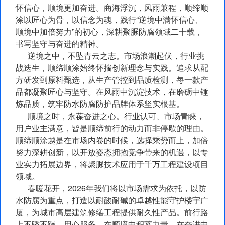
怀信心，顺境更加奋进。商海浮沉，风雨兼程，顺缔顺
涂以匠心为骨，以信念为魂，践行“逆境中满怀信心、
顺境中加倍努力”的初心，深耕聚脲防腐领域二十载，
书写坚守与奋进的精神。
逆境之中，不坠青云之志。市场浪潮起伏，行业挑
战迭生，顺缔顺涂始终怀揣创新理念与实践。追求从配
方研发到原料甄选，从生产管控到品质检测，每一款产
品都凝聚匠心与坚守。在风雨中沉淀技术，在磨砺中锤
炼品质，筑牢防水防腐防护品牌体系坚实根基。
顺境之时，永葆奋进之心。行业认可、市场青睐，
用户业主满意，皆是顺缔前行的动力而非停歇的理由。
顺缔顺涂越是在市场内卷的时候，选择乘势而上，加倍
努力深耕创新，以开放姿态拥抱竞争带来的机遇，以专
业实力拓展边界，将聚脲技术应用于千万工程建设项目
领域。
春暖花开，2026年我们将以市场需求为依托，以防
水防腐为重点，打造以耐酸耐碱的卓越性能守护楼宇广
厦，为城市高层建筑修缮工程提供耐久性产品。前行路
上不骄不躁，用心服务，在顺境中积蓄力量，在奋进中