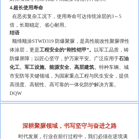
4.超长使用寿命
在恶劣复杂工况下，使用寿命可达传统涂层的
3～5
倍，长期稳定、省心耐用。
结语
顺缔顺涂
STWD319 防爆聚脲，是高性能改性聚脲弹性
体涂层，更是
工程安全的
“刚性铠甲”。
以军工品质，铸
防爆屏障；以匠心坚守，护万家平安。广泛应用于
石油
化工、军工设施、能源安全、高层建筑、
特种车辆、城
市安防等关键领域，为国家重点工程与民生安全，提供
高强度、高韧性、高可靠的一体化防护解决方案。
DQW
深耕聚脲领域，书写坚守与奋进之路
时代发展，行业在前行过程中，我们必须在逆境满