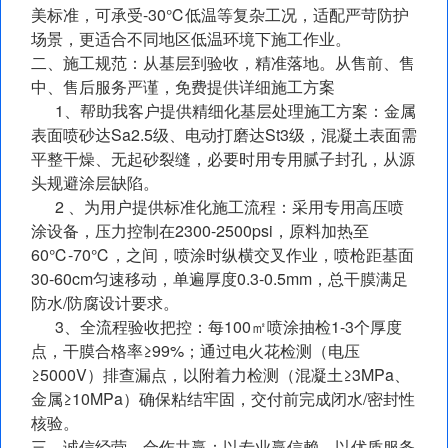
美标准，可承受-30℃低温等复杂工况，适配严苛防护
场景，更适合不同地区低温环境下施工作业。
二、施工规范：从基层到验收，精准落地。从售前、售
中、售后服务严谨，免费提供详细施工方案
1、帮助我客户提供精细化基层处理施工方案：金属
表面喷砂达Sa2.5级、电动打磨达St3级，混凝土表面需
平整干燥、无起砂裂缝，必要时用专用腻子封孔，从源
头规避涂层缺陷。
2 、为用户提供标准化施工流程：采用专用高压喷
涂设备，压力控制在2300-2500psi，原料加热至
60℃-70℃，之间，喷涂时纵横交叉作业，喷枪距基面
30-60cm匀速移动，单遍厚度0.3-0.5mm，总干膜满足
防水/防腐设计要求。
3、全流程验收把控：每100㎡喷涂抽检1-3个厚度
点，干膜合格率≥99%；通过电火花检测（电压
≥5000V）排查漏点，以附着力检测（混凝土≥3MPa、
金属≥10MPa）确保粘结牢固，交付前完成闭水/密封性
核验。
三、诚信经营，合作共赢：以专业赢信赖，以优质服务