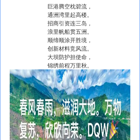
巨港腾空枕碧流，
通洲湾里起高楼。
招商引资连三岛，
浪里帆船贯五洲。
顺缔顺涂开胜境，
创新材料竞风流。
大坝防护担使命，
锦绣前程万里秋。