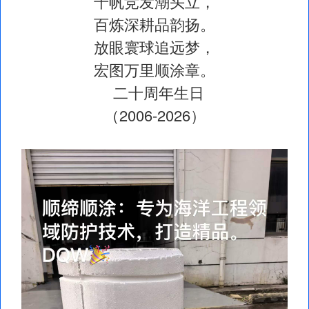
千帆竞发潮头立，
百炼深耕品韵扬。
放眼寰球追远梦，
宏图万里顺涂章。
二十周年生日
（2006-2026）