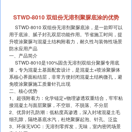
STWD‑8010 双组份无溶剂聚脲底涂的优势
STWD‑8010 双组份无溶剂聚脲底涂，是一款即可以
用于底涂、腻子封孔双层功能作用。节省施工时间，提
升喷涂聚脲与混凝土结构附着力，耐久性与装饰性场景
防水应用产品
一、产品简介
STWD‑8010是100%固含无溶剂双组分聚脲专用底
漆，专为混凝土基面配套设计，是混凝土+喷涂聚脲体
系核心界面粘结层，非常方便封闭混凝土结构微孔，避
免喷涂聚脲施工质量针孔出现
二、核心优势
1、超强附着力：化学锚定+物理渗透双重结合，牢牢粘
接混凝土与面层聚脲，不空鼓、不脱落、不分层
2、优异封孔防潮：低粘度高渗透，深入封堵混凝土毛
细孔隙，隔绝基底水汽，杜绝聚脲起泡、针孔、泛盐
3、环保无VOC：无溶剂零挥发，无味，室内密闭场景