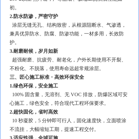
初。
2.防水防渗，严密守护
涂层无缝无孔、结构致密，从根源阻断水、气渗透，
兼具优异防水、防腐、防渗功能，一材多用，长效防
护。
3.耐磨耐候，岁月如新
超强耐磨、抗疲劳、耐老化，户外长期使用不开裂、
不粉化、不脱落，使用寿命远超常规涂层。
三、匠心施工标准・高效环保安全
1.绿色环保，安全施工
100% 固含量，无溶剂、无 VOC 排放，防爆区域可安
心施工，绿色安全，符合现代工程环保要求。
2.超快固化，省时高效
10 秒凝胶，5 分钟即可行人，固化速度快，立面喷涂
不流挂，大幅缩短工期，提速工程交付。
3.适应性强，全域可施