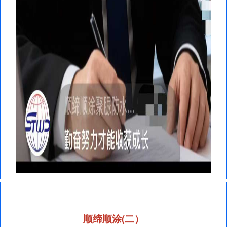
顺缔顺涂(二）